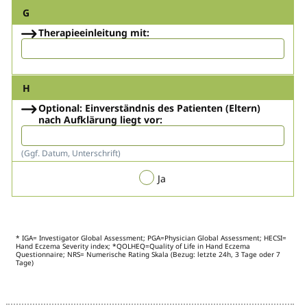
G
Therapieeinleitung mit:
H
Optional: Einverständnis des Patienten (Eltern)
nach Aufklärung liegt vor:
(Ggf. Datum, Unterschrift)
Ja
* IGA= Investigator Global Assessment; PGA=Physician Global Assessment; HECSI=
Hand Eczema Severity index; *QOLHEQ=Quality of Life in Hand Eczema
Questionnaire; NRS= Numerische Rating Skala (Bezug: letzte 24h, 3 Tage oder 7
Tage)