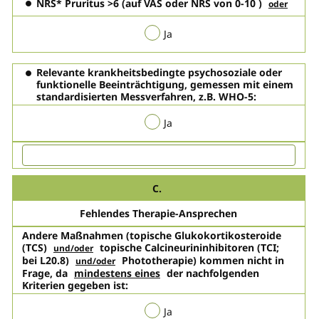
NRS* Pruritus >6
(auf VAS oder NRS von 0-10 )
oder
Ja
Relevante krankheitsbedingte psychosoziale oder
funktionelle Beeinträchtigung, gemessen mit einem
standardisierten Messverfahren, z.B. WHO-5:
Ja
C.
Fehlendes Therapie-Ansprechen
Andere Maßnahmen
(topische Glukokortikosteroide
(TCS)
topische Calcineurininhibitoren (TCI;
und/oder
bei L20.8)
Phototherapie) kommen nicht in
und/oder
Frage, da
mindestens eines
der nachfolgenden
Kriterien gegeben ist:
Ja