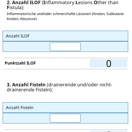
2. Anzahl ILOF
(
I
nflammatory
L
esions
O
ther than
F
istula):
Inflammatorische und/oder schmerzhafte Läsionen (Knoten, Subkutane
Knoten, Abszesse)
Anzahl ILOF
0
Punktzahl ILOF
3. Anzahl Fisteln
(drainerende und/oder nicht-
drainerende Fisteln):
Anzahl Fisteln