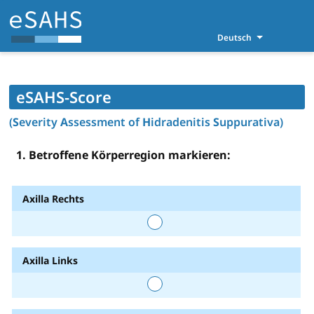
Deutsch
eSAHS-Score
(
S
everity
A
ssessment of
H
idradenitis
S
uppurativa)
1. Betroffene Körperregion markieren:
Axilla Rechts
Axilla Links