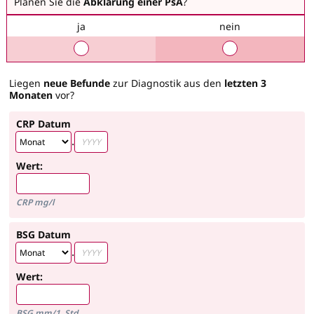
Planen Sie die
Abklärung einer PsA
?
ja
nein
Liegen
neue Befunde
zur Diagnostik aus den
letzten 3
Monaten
vor?
CRP Datum
.
Wert:
CRP mg/l
BSG Datum
.
Wert:
BSG mm/1. Std.