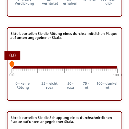
Verdickung
verhärtet
erhaben
dick
Bitte beurteilen Sie die Rötung eines durchschnittlichen Plaque
auf unten angegebener Skala.
0.0
0.0
100.0
0 - keine
25 - leicht
50 -
75 -
100 - dunkel
Rötung
rosa
rosa
rot
rot
Bitte beurteilen Sie die Schuppung eines durchschnittlichen
Plaque auf unten angegebener Skala.