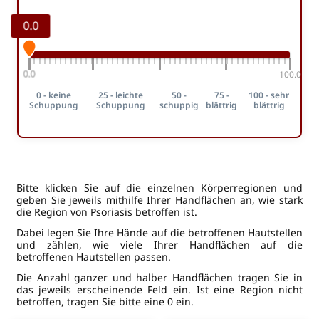
0.0
0.0
100.0
0 - keine
25 - leichte
50 -
75 -
100 - sehr
Schuppung
Schuppung
schuppig
blättrig
blättrig
Bitte klicken Sie auf die einzelnen Körperregionen und
geben Sie jeweils mithilfe Ihrer Handflächen an, wie stark
die Region von Psoriasis betroffen ist.
Dabei legen Sie Ihre Hände auf die betroffenen Hautstellen
und zählen, wie viele Ihrer Handflächen auf die
betroffenen Hautstellen passen.
Die Anzahl ganzer und halber Handflächen tragen Sie in
das jeweils erscheinende Feld ein. Ist eine Region nicht
betroffen, tragen Sie bitte eine 0 ein.