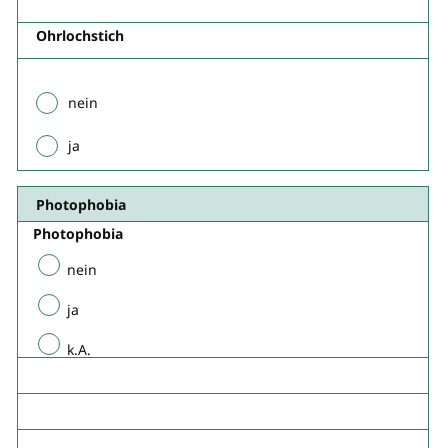
Ohrlochstich
nein
ja
Photophobia​
Photophobia
nein
ja
k.A.