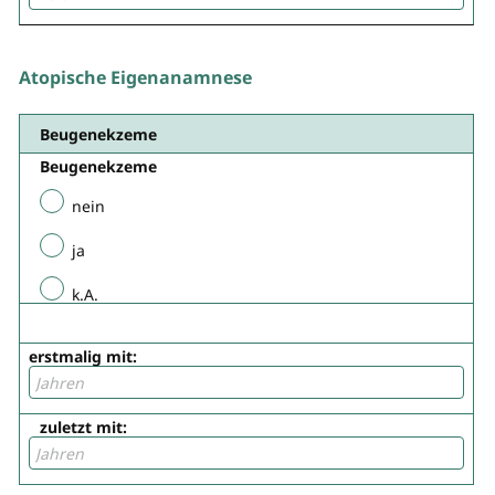
Atopische Eigenanamnese
Beugenekzem​e
Beugenekzeme
nein
ja
k.A.
erstmalig mit:
zuletzt mit: