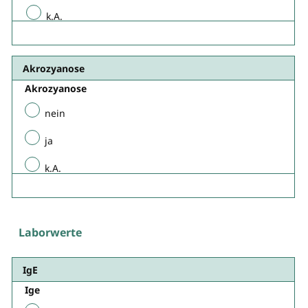
k.A.
Akrozyanose
Akrozyanose​
nein
ja
k.A.
Laborwerte
IgE​
Ige