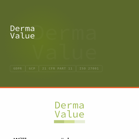
GDPR
GCP
21 CFR PART 11
ISO 27001